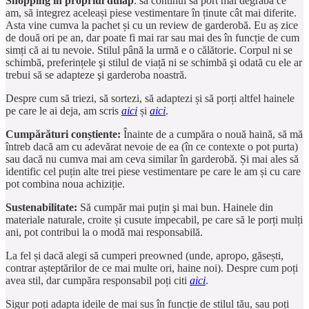
Shopping în propriul dulap
: să continui să port mai degrabă ce
am, să integrez aceleași piese vestimentare în ținute cât mai diferite.
Asta vine cumva la pachet și cu un review de garderobă. Eu aș zice
de două ori pe an, dar poate fi mai rar sau mai des în funcție de cum
simți că ai tu nevoie. Stilul până la urmă e o călătorie. Corpul ni se
schimbă, preferințele şi stilul de viață ni se schimbă şi odată cu ele ar
trebui să se adapteze şi garderoba noastră.
Despre cum să triezi, să sortezi, să adaptezi și să porți altfel hainele
pe care le ai deja, am scris
aici
și
aici
.
Cumpărături conștiente:
Înainte de a cumpăra o nouă haină, să mă
întreb dacă am cu adevărat nevoie de ea (în ce contexte o pot purta)
sau dacă nu cumva mai am ceva similar în garderobă. Și mai ales să
identific cel puțin alte trei piese vestimentare pe care le am și cu care
pot combina noua achiziție.
Sustenabilitate:
Să cumpăr mai puțin şi mai bun. Hainele din
materiale naturale, croite și cusute impecabil, pe care să le porți mulți
ani, pot contribui la o modă mai responsabilă.
La fel și dacă alegi să cumperi preowned (unde, apropo, găsești,
contrar așteptărilor de ce mai multe ori, haine noi). Despre cum poți
avea stil, dar cumpăra responsabil poți citi
aici
.
Sigur poți adapta ideile de mai sus în funcție de stilul tău, sau poți