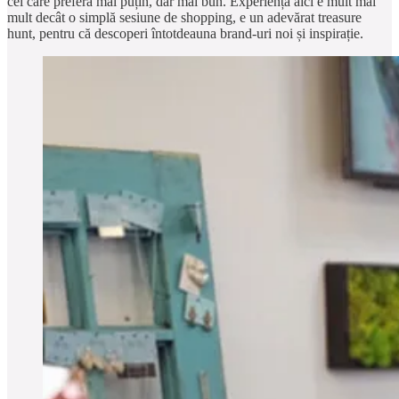
cei care preferă mai puțin, dar mai bun. Experiența aici e mult mai
mult decât o simplă sesiune de shopping, e un adevărat treasure
hunt, pentru că descoperi întotdeauna brand-uri noi și inspirație.