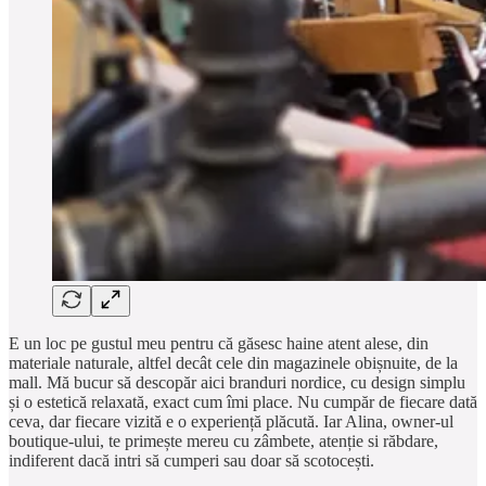
E un loc pe gustul meu pentru că găsesc haine atent alese, din
materiale naturale, altfel decât cele din magazinele obișnuite, de la
mall. Mă bucur să descopăr aici branduri nordice, cu design simplu
și o estetică relaxată, exact cum îmi place. Nu cumpăr de fiecare dată
ceva, dar fiecare vizită e o experiență plăcută. Iar Alina, owner-ul
boutique-ului, te primește mereu cu zâmbete, atenție si răbdare,
indiferent dacă intri să cumperi sau doar să scotocești.