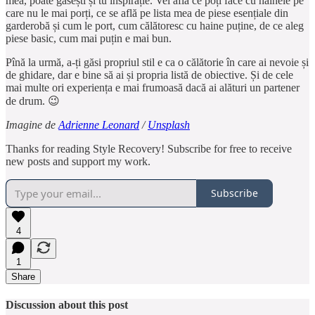
mea, poate găsești și tu inspirație. Vei afla ce poți face cu hainele pe
care nu le mai porți, ce se află pe lista mea de piese esențiale din
garderobă și cum le port, cum călătoresc cu haine puține, de ce aleg
piese basic, cum mai puțin e mai bun.
Pînă la urmă, a-ți găsi propriul stil e ca o călătorie în care ai nevoie și
de ghidare, dar e bine să ai și propria listă de obiective. Și de cele
mai multe ori experiența e mai frumoasă dacă ai alături un partener
de drum. 😉
Imagine de
Adrienne Leonard
/
Unsplash
Thanks for reading Style Recovery! Subscribe for free to receive
new posts and support my work.
Subscribe
4
1
Share
Discussion about this post