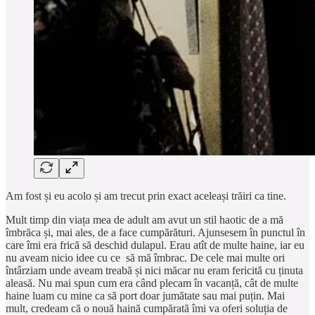
Am fost și eu acolo și am trecut prin exact aceleași trăiri ca tine.
Mult timp din viața mea de adult am avut un stil haotic de a mă
îmbrăca și, mai ales, de a face cumpărături. Ajunsesem în punctul în
care îmi era frică să deschid dulapul. Erau atît de multe haine, iar eu
nu aveam nicio idee cu ce să mă îmbrac. De cele mai multe ori
întârziam unde aveam treabă și nici măcar nu eram fericită cu ținuta
aleasă. Nu mai spun cum era când plecam în vacanță, cât de multe
haine luam cu mine ca să port doar jumătate sau mai puțin. Mai
mult, credeam că o nouă haină cumpărată îmi va oferi soluția de