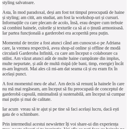
styling salvatoare.
Asta, în mod paradoxal, deși am fost tot timpul preocupată de haine
și styling; am citit, am studiat, am fost la workshop-uri și cursuri.
Informațiile cu care plecam de acolo, însă, erau despre cum trebuie
să combini hainele, culorile și texturile ca să ai o ținută armonioasă.
Iar partea funcțională a garderobei era acoperită prea puțin.
Momentul de trezire a fost atunci când am cunoscut-o pe Adriana
care, la vremea respectivă, avea shop-ul online și offline de modă
circulară Garderoba Infinită, cu care am început o colaborare ca
stilist. Am văzut atunci atât de multe haine cumpărate din implus,
multe nepurtate, și atât de multă risipă (de bani, timp, energie) încât
m-am îngrozit. Mai ales că mi-am dat seama că și eu eram fix în
același punct.
A fost momentul meu de aha!. Am decis să renunț la hainele în care
nu mă mai regăseam, am început să fiu preocupată de conceptul de
garderobă capsulă, minimalistă și sustenabilă, am început să cumpar
mai puțin și mai de calitate.
Iar acum vreau să te ajut și pe tine să faci același lucru, dacă ești
gata de o schimbare.
Prin intermediul acestui newsletter îți voi share-ui din experiența