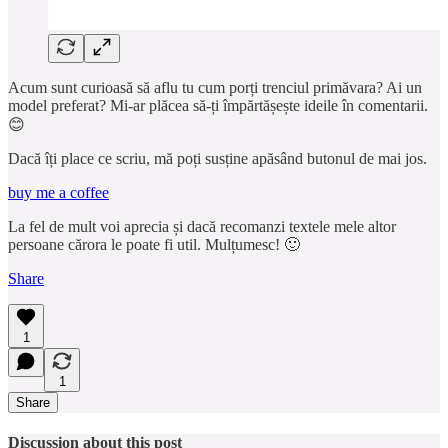
Acum sunt curioasă să aflu tu cum porți trenciul primăvara? Ai un
model preferat? Mi-ar plăcea să-ți împărtășește ideile în comentarii.
😊
Dacă îți place ce scriu, mă poți susține apăsând butonul de mai jos.
buy me a coffee
La fel de mult voi aprecia și dacă recomanzi textele mele altor
persoane cărora le poate fi util. Mulțumesc! 🙂
Share
1
1
Share
Discussion about this post