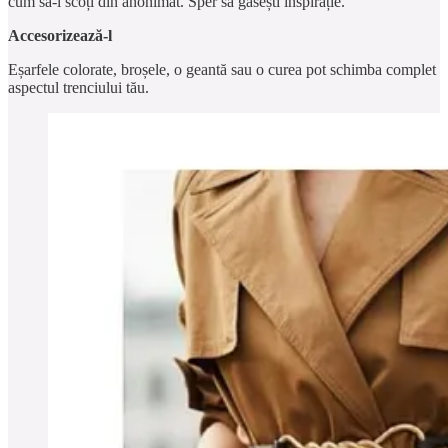
cum să-l scoți din anonimat. Sper să găsești inspirație.
Accesorizează-l
Eșarfele colorate, broșele, o geantă sau o curea pot schimba complet
aspectul trenciului tău.