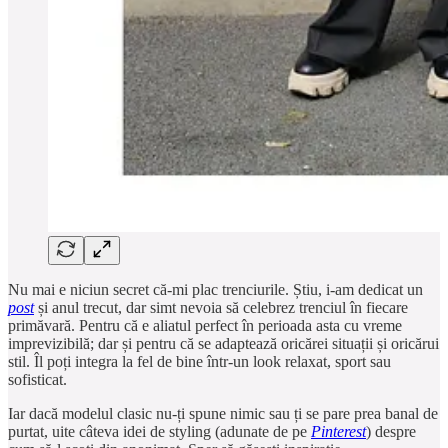
Nu mai e niciun secret că-mi plac trenciurile. Știu, i-am dedicat un
post
și anul trecut, dar simt nevoia să celebrez trenciul în fiecare
primăvară. Pentru că e aliatul perfect în perioada asta cu vreme
imprevizibilă; dar și pentru că se adaptează oricărei situații și oricărui
stil. Îl poți integra la fel de bine într-un look relaxat, sport sau
sofisticat.
Iar dacă modelul clasic nu-ți spune nimic sau ți se pare prea banal de
purtat, uite câteva idei de styling (adunate de pe
Pinterest
) despre